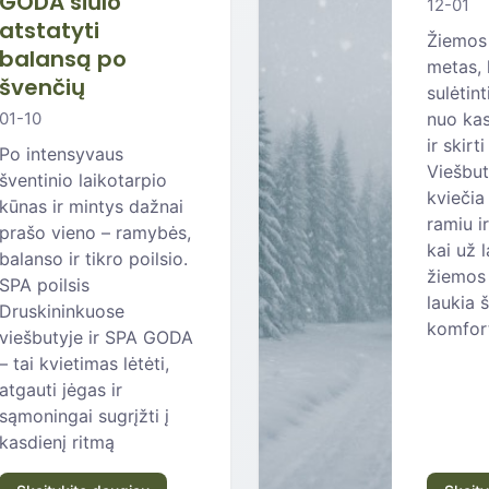
GODA siūlo
12-01
atstatyti
Žiemos 
balansą po
metas, 
švenčių
sulėtin
01-10
nuo kas
ir skirt
Po intensyvaus
Viešbut
šventinio laikotarpio
kviečia
kūnas ir mintys dažnai
ramiu ir
prašo vieno – ramybės,
kai už 
balanso ir tikro poilsio.
žiemos 
SPA poilsis
laukia 
Druskininkuose
komfor
viešbutyje ir SPA GODA
– tai kvietimas lėtėti,
atgauti jėgas ir
sąmoningai sugrįžti į
kasdienį ritmą