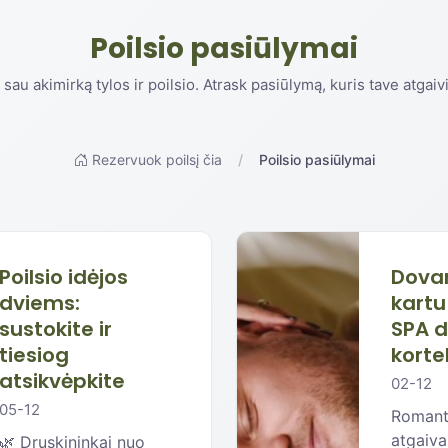
Poilsio pasiūlymai
 sau akimirką tylos ir poilsio. Atrask pasiūlymą, kuris tave atgaiv
Rezervuok poilsį čia
Poilsio pasiūlymai
Poilsio idėjos
Dovan
dviems:
kart
sustokite ir
SPA 
tiesiog
korte
atsikvėpkite
02-12
05-12
Romant
atgaiv
🌿 Druskininkai nuo