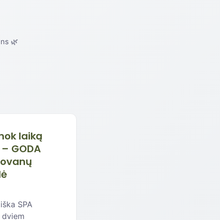
ins 🌿
ok laiką
u – GODA
dovanų
lė
iška SPA
a dviem