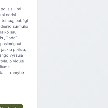
poilsis – tai
kai norisi
ti tempą, pabėgti
dienio šurmulio
i laiko sau.
is „Goda“
 pasimėgauti
 jaukiu poilsiu,
lango vyrauja
tyla, o viduje
šiluma,
tas ir ramybė