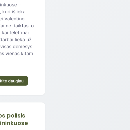
inkuose –
 kuri išlieka
ei Valentino
Tai ne daiktas, o
, kai telefonai
 darbai lieka už
 visas dėmesys
as vienas kitam
kite daugiau
s poilsis
ininkuose