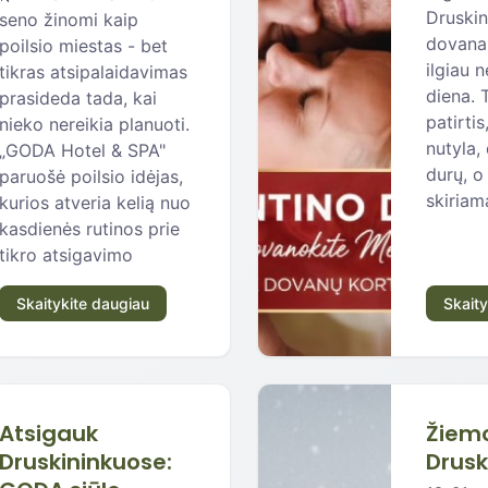
Druskin
seno žinomi kaip
dovana,
poilsio miestas - bet
ilgiau n
tikras atsipalaidavimas
diena. 
prasideda tada, kai
patirtis
nieko nereikia planuoti.
nutyla,
„GODA Hotel & SPA"
durų, o
paruošė poilsio idėjas,
skiriam
kurios atveria kelią nuo
kasdienės rutinos prie
tikro atsigavimo
Skaitykite daugiau
Skaity
Atsigauk
Žiemo
Druskininkuose:
Drusk