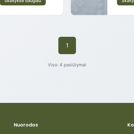
Skaitykite daugiau
Skaity
1
Viso: 4 pasiūlymai
Nuorodos
Ko