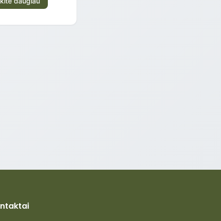
kite daugiau
ntaktai